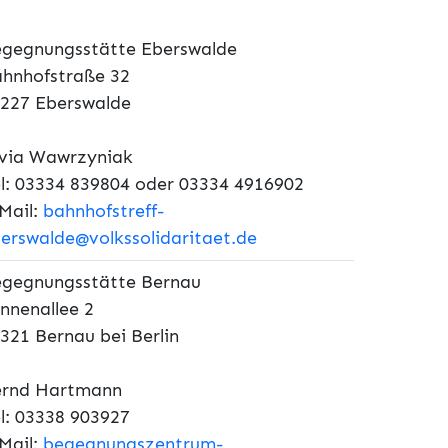
gegnungsstätte Eberswalde
hnhofstraße 32
227 Eberswalde
lvia Wawrzyniak
l: 03334 839804 oder 03334 4916902
Mail:
bahnhofstreff-
erswalde@volkssolidaritaet.de
gegnungsstätte Bernau
nnenallee 2
321 Bernau bei Berlin
ernd Hartmann
l: 03338 903927
Mail:
begegnungszentrum-