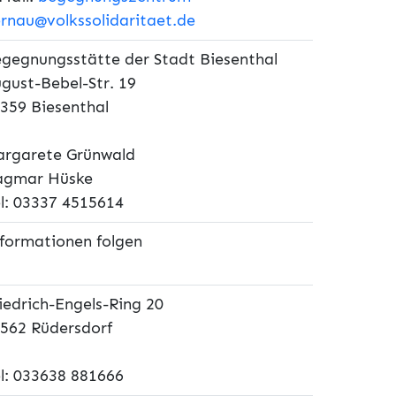
rnau@volkssolidaritaet.de
gegnungsstätte der Stadt Biesenthal
gust-Bebel-Str. 19
359 Biesenthal
rgarete Grünwald
agmar Hüske
l: 03337 4515614
formationen folgen
iedrich-Engels-Ring 20
562 Rüdersdorf
l: 033638 881666