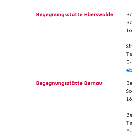
Begegnungsstätte Eberswalde
Be
Ba
16
Si
Te
E-
eb
Begegnungsstätte Bernau
Be
So
16
B
Te
E-