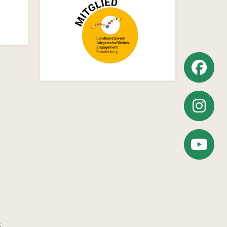
Weiter
zu
Weiter
Facebook
zu
Zum
Instagra
YouTube-
z