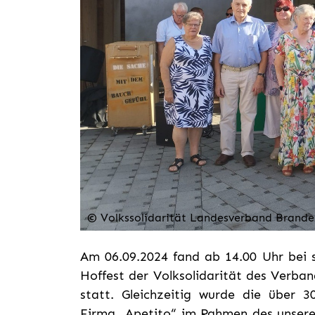
© Volkssolidarität Landesverband Brande
Am 06.09.2024 fand ab 14.00 Uhr bei
Hoffest der Volksolidarität des Verba
statt. Gleichzeitig wurde die über 
Firma „Apetito“ im Rahmen des unsere