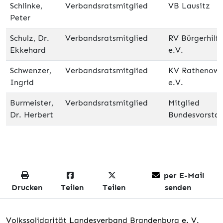
Schlinke,
Verbandsratsmitglied
VB Lausitz
Peter
Schulz, Dr.
Verbandsratsmitglied
RV Bürgerhilfe
Ekkehard
e.V.
Schwenzer,
Verbandsratsmitglied
KV Rathenow
Ingrid
e.V.
Burmeister,
Verbandsratsmitglied
Mitglied
Dr. Herbert
Bundesvorsta
per E-Mail
Drucken
Teilen
Teilen
senden
Volkssolidarität Landesverband Brandenburg e. V.