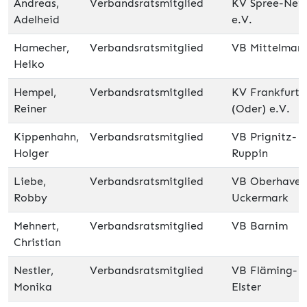
Andreas,
Verbandsratsmitglied
KV Spree-Nei
Adelheid
e.V.
Hamecher,
Verbandsratsmitglied
VB Mittelmar
Heiko
Hempel,
Verbandsratsmitglied
KV Frankfurt
Reiner
(Oder) e.V.
Kippenhahn,
Verbandsratsmitglied
VB Prignitz-
Holger
Ruppin
Liebe,
Verbandsratsmitglied
VB Oberhavel
Robby
Uckermark
Mehnert,
Verbandsratsmitglied
VB Barnim
Christian
Nestler,
Verbandsratsmitglied
VB Fläming-
Monika
Elster