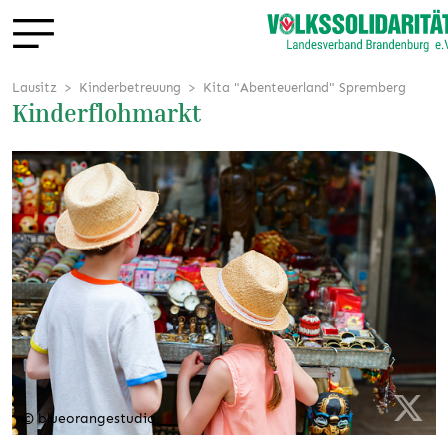
Lausitz
Kinderbetreuung
Kita "Abenteuerland" Spremberg
Kinderflohmarkt
© blueorangestudio