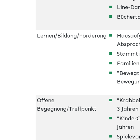
Line-Da
Büchert
Lernen/Bildung/Förderung
Hausaufg
Absprac
Stammtis
Familien
"Bewegt,
Bewegun
Offene
"Krabbelk
Begegnung/Treffpunkt
3 Jahren
"KinderC
Jahren
Spielevo