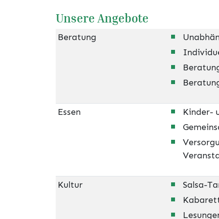
Unsere Angebote
Beratung
Unabhän
Individu
Beratung
Beratung
Essen
Kinder- 
Gemeins
Versorgu
Veranst
Kultur
Salsa-T
Kabaret
Lesunge