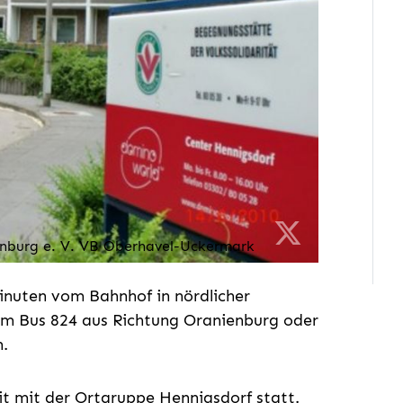
enburg e. V. VB Oberhavel-Uckermark
inuten vom Bahnhof in nördlicher
em Bus 824 aus Richtung Oranienburg oder
n.
t mit der Ortgruppe Hennigsdorf statt.