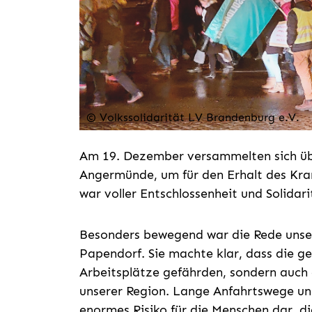
© Volkssolidarität LV Brandenburg e.V.
Am 19. Dezember versammelten sich üb
Angermünde, um für den Erhalt des Kr
war voller Entschlossenheit und Solidari
Besonders bewegend war die Rede unser
Papendorf. Sie machte klar, dass die g
Arbeitsplätze gefährden, sondern auch
unserer Region. Lange Anfahrtswege und 
enormes Risiko für die Menschen dar, d