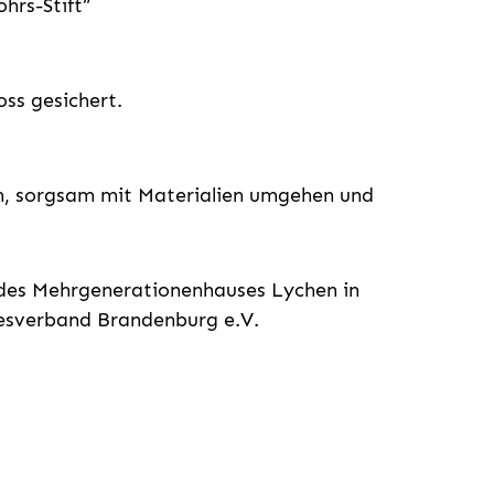
hrs-Stift“
ss gesichert.
en, sorgsam mit Materialien umgehen und
ve des Mehrgenerationenhauses Lychen in
desverband Brandenburg e.V.