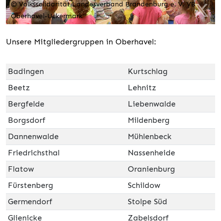
© Volkssolidarität Landesverband Brandenburg e. V. VB
Oberhavel-Uckermark
Unsere Mitgliedergruppen in Oberhavel:
Badingen
Kurtschlag
Beetz
Lehnitz
Bergfelde
Liebenwalde
Borgsdorf
Mildenberg
Dannenwalde
Mühlenbeck
Friedrichsthal
Nassenheide
Flatow
Oranienburg
Fürstenberg
Schildow
Germendorf
Stolpe Süd
Glienicke
Zabelsdorf