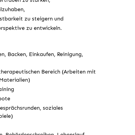
ertrauen zu stärken,
ilzuhaben,
stbarkeit zu steigern und
rspektive zu entwickeln.
en, Backen, Einkaufen, Reinigung,
erapeutischen Bereich (Arbeiten mit
 Materialien)
aining
bote
sprächsrunden, soziales
iele)
n, Behördenschreiben, Lebenslauf,