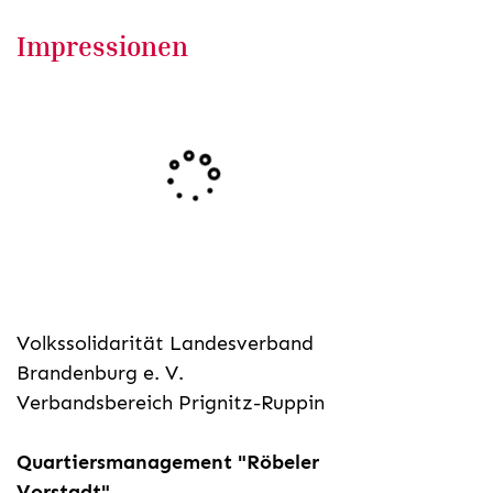
übertragen. Dazu benötigen wir Ihre
Zustimmung. Detaillierte Informationen
Impressionen
finden Sie in unserer
Datenschutzerklärung
.
Zustimmen und
abspielen
Volkssolidarität Landesverband
Brandenburg e. V.
Verbandsbereich Prignitz-Ruppin
Quartiersmanagement "Röbeler
Vorstadt"