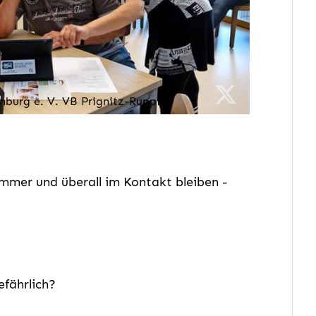
nburg e. V. VB Prignitz-Ruppin
mer und überall im Kontakt bleiben -
efährlich?